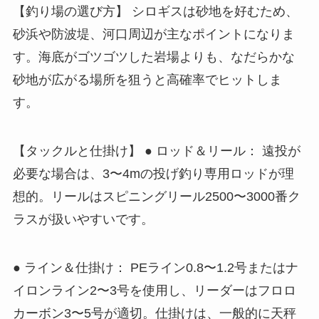
【釣り場の選び方】 シロギスは砂地を好むため、
砂浜や防波堤、河口周辺が主なポイントになりま
す。海底がゴツゴツした岩場よりも、なだらかな
砂地が広がる場所を狙うと高確率でヒットしま
す。
【タックルと仕掛け】 ● ロッド＆リール： 遠投が
必要な場合は、3〜4mの投げ釣り専用ロッドが理
想的。リールはスピニングリール2500〜3000番ク
ラスが扱いやすいです。
● ライン＆仕掛け： PEライン0.8〜1.2号またはナ
イロンライン2〜3号を使用し、リーダーはフロロ
カーボン3〜5号が適切。仕掛けは、一般的に天秤