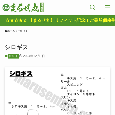
☆★☆ 【まるせ丸】リフィット記念!! ご乗船価格割引きキ
ホーム
仕掛け
シロギス
2024年12月1日
仕掛け