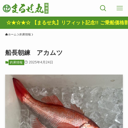
★☆ 【まるせ丸】リフィット記念!! ご乗船価格割引きキャ
ホーム
釣果情報
船長朝練 アカムツ
2025年4月24日
釣果情報