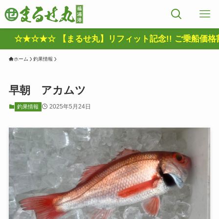
☆★☆ 【まるせ丸】リフィット記念!! ご乗船価格割引きキ
ホーム
釣果情報
早朝 アカムツ
2025年5月24日
釣果情報