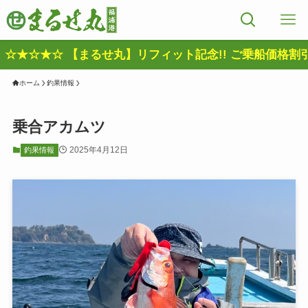
★☆ 【まるせ丸】リフィット記念!! ご乗船価格割引きキャン
ホーム
釣果情報
乗合アカムツ
2025年4月12日
釣果情報