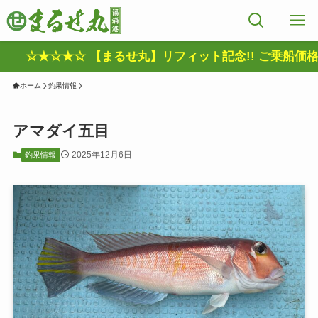
☆★☆★☆ 【まるせ丸】リフィット記念!! ご乗船価格割
ホーム
釣果情報
アマダイ五目
2025年12月6日
釣果情報